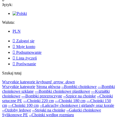
Język:
Waluta:
PLN

Zaloguj się

Moje konto

Podsumowanie

Lista życzeń

Porównanie
Szukaj tutaj
Wszystkie kategorie
keyboard_arrow_down
Wszystkie kategorie
Strona główna
--Bombki choinkowe
---Bombki
choinkowe szklane
---Bombki choinkowe plastikowe
---Kształtki
choinkowe
---Bombki przezroczyste
--Szpice na choinkę
--Choinki
sztuczne PE
---Choinki 220 cm
---Choinki 180 cm
---Choinki 150
cm
---Choinki 100 cm
--Łańcuchy choinkowe i girlandy oraz korale
--Ozdoby ledowe
--Stojaki na choinkę
--Gałązki choinkowe
Sylikonowe PE
--Choinki według rozmiaru