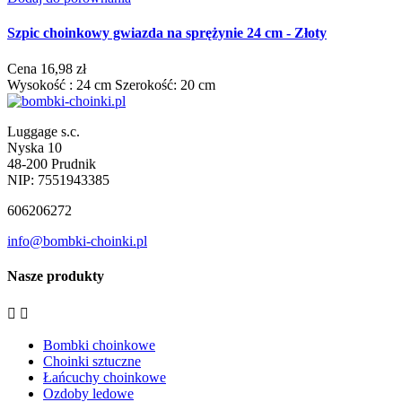
Szpic choinkowy gwiazda na sprężynie 24 cm - Złoty
Cena
16,98 zł
Wysokość : 24 cm Szerokość: 20 cm
Luggage s.c.
Nyska 10
48-200 Prudnik
NIP: 7551943385
606206272
info@bombki-choinki.pl
Nasze produkty


Bombki choinkowe
Choinki sztuczne
Łańcuchy choinkowe
Ozdoby ledowe