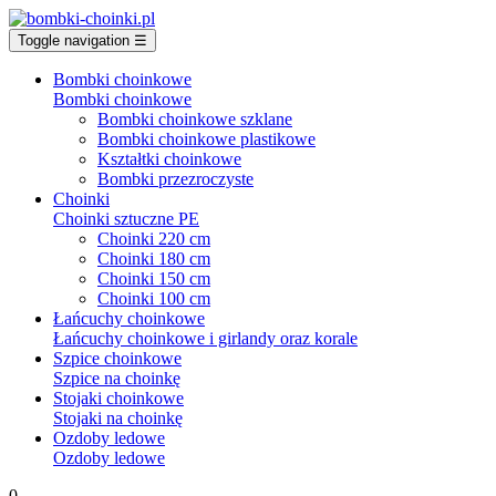
Toggle navigation
☰
Bombki choinkowe
Bombki choinkowe
Bombki choinkowe szklane
Bombki choinkowe plastikowe
Kształtki choinkowe
Bombki przezroczyste
Choinki
Choinki sztuczne PE
Choinki 220 cm
Choinki 180 cm
Choinki 150 cm
Choinki 100 cm
Łańcuchy choinkowe
Łańcuchy choinkowe i girlandy oraz korale
Szpice choinkowe
Szpice na choinkę
Stojaki choinkowe
Stojaki na choinkę
Ozdoby ledowe
Ozdoby ledowe
0