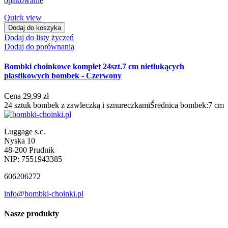
Quick view
Dodaj do koszyka
Dodaj do listy życzeń
Dodaj do porównania
Bombki choinkowe komplet 24szt.7 cm nietłukących
plastikowych bombek - Czerwony
Cena
29,99 zł
24 sztuk bombek z zawleczką i sznureczkamiŚrednica bombek:7 cm
Luggage s.c.
Nyska 10
48-200 Prudnik
NIP: 7551943385
606206272
info@bombki-choinki.pl
Nasze produkty