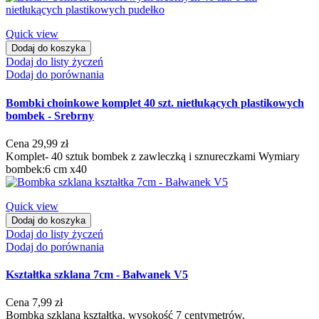
Quick view
Dodaj do koszyka
Dodaj do listy życzeń
Dodaj do porównania
Bombki choinkowe komplet 40 szt. nietłukących plastikowych
bombek - Srebrny
Cena
29,99 zł
Komplet- 40 sztuk bombek z zawleczką i sznureczkami Wymiary
bombek:6 cm x40
Quick view
Dodaj do koszyka
Dodaj do listy życzeń
Dodaj do porównania
Kształtka szklana 7cm - Bałwanek V5
Cena
7,99 zł
Bombka szklana kształtka, wysokość 7 centymetrów.