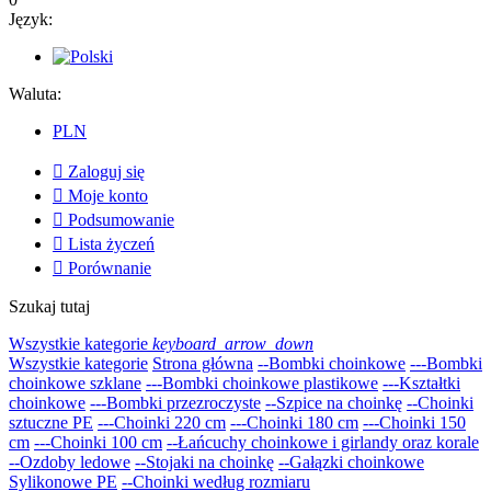
Język:
Waluta:
PLN

Zaloguj się

Moje konto

Podsumowanie

Lista życzeń

Porównanie
Szukaj tutaj
Wszystkie kategorie
keyboard_arrow_down
Wszystkie kategorie
Strona główna
--Bombki choinkowe
---Bombki
choinkowe szklane
---Bombki choinkowe plastikowe
---Kształtki
choinkowe
---Bombki przezroczyste
--Szpice na choinkę
--Choinki
sztuczne PE
---Choinki 220 cm
---Choinki 180 cm
---Choinki 150
cm
---Choinki 100 cm
--Łańcuchy choinkowe i girlandy oraz korale
--Ozdoby ledowe
--Stojaki na choinkę
--Gałązki choinkowe
Sylikonowe PE
--Choinki według rozmiaru