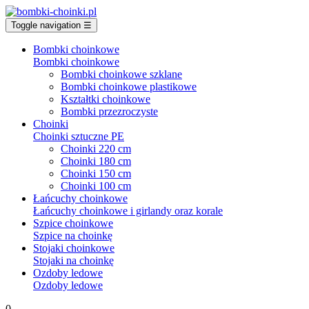
Toggle navigation
☰
Bombki choinkowe
Bombki choinkowe
Bombki choinkowe szklane
Bombki choinkowe plastikowe
Kształtki choinkowe
Bombki przezroczyste
Choinki
Choinki sztuczne PE
Choinki 220 cm
Choinki 180 cm
Choinki 150 cm
Choinki 100 cm
Łańcuchy choinkowe
Łańcuchy choinkowe i girlandy oraz korale
Szpice choinkowe
Szpice na choinkę
Stojaki choinkowe
Stojaki na choinkę
Ozdoby ledowe
Ozdoby ledowe
0